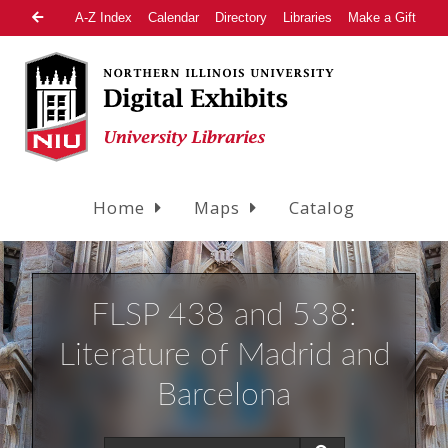
A-Z Index
Calendar
Directory
Libraries
Make a Gift
Home
Maps
Catalog
FLSP 438 and 538:
Literature of Madrid and
Barcelona