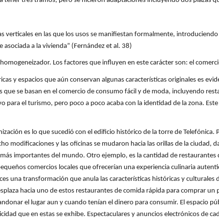
ra tener tres tramos, pero se hicieron adaptaciones incluyendo dos plazas 
s verticales en las que los usos se manifiestan formalmente, introduciendo u
 asociada a la vivienda” (Fernández et al. 38)
homogeneizador. Los factores que influyen en este carácter son: el comercio
ricas y espacios que aún conservan algunas características originales es ev
s que se basan en el comercio de consumo fácil y de moda, incluyendo resta
vo para el turismo, pero poco a poco acaba con la identidad de la zona. Est
ación es lo que sucedió con el edificio histórico de la torre de Telefónica
modificaciones y las oficinas se mudaron hacia las orillas de la ciudad, da
s más importantes del mundo. Otro ejemplo, es la cantidad de restaurantes
ueños comercios locales que ofrecerían una experiencia culinaria autenti
es una transformación que anula las características históricas y culturales d
 desplaza hacia uno de estos restaurantes de comida rápida para comprar un 
donar el lugar aun y cuando tenían el dinero para consumir. El espacio púb
licidad que en estas se exhibe. Espectaculares y anuncios electrónicos de 