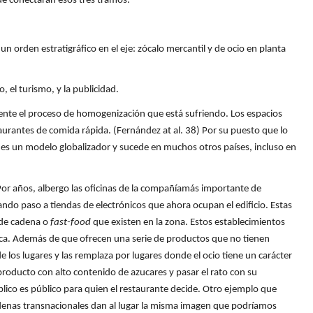
que conectaran esos tres tramos:
n orden estratigráfico en el eje: zócalo mercantil y de ocio en planta
, el turismo, y la publicidad.
idente el proceso de homogenización que está sufriendo. Los espacios
urantes de comida rápida. (Fernández at al. 38) Por su puesto que lo
e es un modelo globalizador y sucede en muchos otros países, incluso en
. Por años, albergo las oficinas de la compañíamás importante de
ndo paso a tiendas de electrónicos que ahora ocupan el edificio. Estas
 de cadena o
fast-food
que existen en la zona. Estos establecimientos
ca. Además de que ofrecen una serie de productos que no tienen
e los lugares y las remplaza por lugares donde el ocio tiene un carácter
producto con alto contenido de azucares y pasar el rato con su
lico es público para quien el restaurante decide. Otro ejemplo que
cadenas transnacionales dan al lugar la misma imagen que podríamos