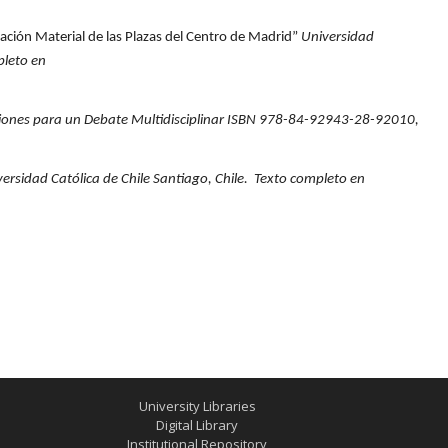
mación Material de las Plazas del Centro de Madrid”
Universidad
pleto en
iones para un Debate Multidisciplinar ISBN 978-84-92943-28-92010,
versidad Católica de Chile Santiago, Chile. Texto completo en
University Libraries
Digital Library
Institutional Repository