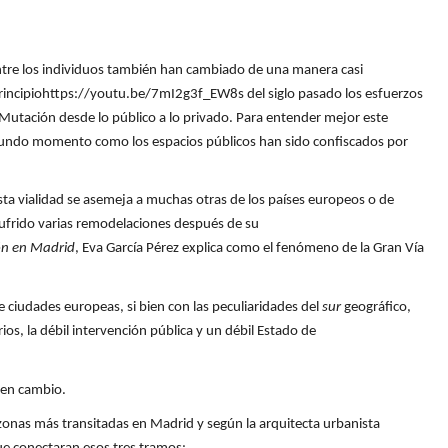
entre los individuos también han cambiado de una manera casi
rincipiohttps://youtu.be/7mI2g3f_EW8s del siglo pasado los esfuerzos
 Mutación desde lo público a lo privado. Para entender mejor este
gundo momento como los espacios públicos han sido confiscados por
sta vialidad se asemeja a muchas otras de los países europeos o de
ufrido varias remodelaciones después de su
ón en Madrid
, Eva García Pérez explica como el fenómeno de la Gran Vía
iudades europeas, si bien con las peculiaridades del
sur
geográfico,
s, la débil intervención pública y un débil Estado de
d en cambio.
zonas más transitadas en Madrid y según la arquitecta urbanista