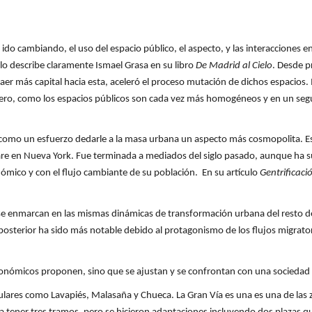
do cambiando, el uso del espacio público, el aspecto, y las interacciones 
 lo describe claramente Ismael Grasa en su libro
De Madrid al Cielo
. Desde p
aer más capital hacia esta, aceleró el proceso mutación de dichos espacios.
mero, como los espacios públicos son cada vez más homogéneos y en un se
do como un esfuerzo dedarle a la masa urbana un aspecto más cosmopolita. E
are en Nueva York. Fue terminada a mediados del siglo pasado, aunque ha s
ómico y con el flujo cambiante de su población. En su artículo
Gentrificaci
enmarcan en las mismas dinámicas de transformación urbana del resto de c
sterior ha sido más notable debido al protagonismo de los flujos migratorio
 económicos proponen, sino que se ajustan y se confrontan con una socieda
ulares como Lavapiés, Malasaña y Chueca. La Gran Vía es una es una de las 