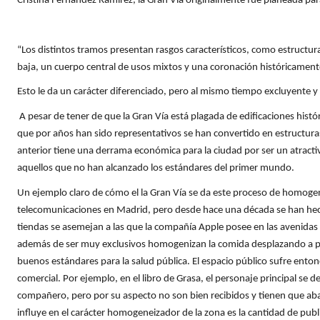
Cristina Fernández Ramírez, la Gran Vía originalmente fue planeada pa
“Los distintos tramos presentan rasgos característicos, como estructura
baja, un cuerpo central de usos mixtos y una coronación históricamente
Esto le da un carácter diferenciado, pero al mismo tiempo excluyente y 
A pesar de tener de que la Gran Vía está plagada de edificaciones histó
que por años han sido representativos se han convertido en estructura
anterior tiene una derrama económica para la ciudad por ser un atracti
aquellos que no han alcanzado los estándares del primer mundo.
Un ejemplo claro de cómo el la Gran Vía se da este proceso de homogeniz
telecomunicaciones en Madrid, pero desde hace una década se han hecho 
tiendas se asemejan a las que la compañía Apple posee en las avenida
además de ser muy exclusivos homogenizan la comida desplazando a peq
buenos estándares para la salud pública. El espacio público sufre entonc
comercial. Por ejemplo, en el libro de Grasa, el personaje principal se
compañero, pero por su aspecto no son bien recibidos y tienen que aban
influye en el carácter homogeneizador de la zona es la cantidad de pub