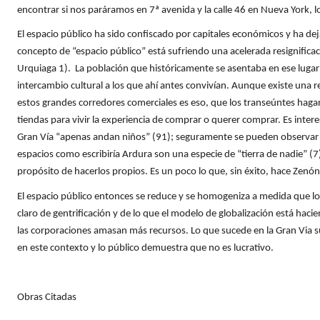
encontrar si nos paráramos en 7ª avenida y la calle 46 en Nueva York,
El espacio público ha sido confiscado por capitales económicos y ha dej
concepto de “espacio público” está sufriendo una acelerada resignific
Urquiaga 1). La población que históricamente se asentaba en ese lugar
intercambio cultural a los que ahí antes convivían. Aunque existe una 
estos grandes corredores comerciales es eso, que los transeúntes hagan 
tiendas para vivir la experiencia de comprar o querer comprar. Es inter
Gran Vía “apenas andan niños” (91); seguramente se pueden observar n
espacios como escribiría Ardura son una especie de “tierra de nadie” (7)
propósito de hacerlos propios. Es un poco lo que, sin éxito, hace Zenó
El espacio público entonces se reduce y se homogeniza a medida que los
claro de gentrificación y de lo que el modelo de globalización está ha
las corporaciones amasan más recursos. Lo que sucede en la Gran Via su
en este contexto y lo público demuestra que no es lucrativo.
Obras Citadas