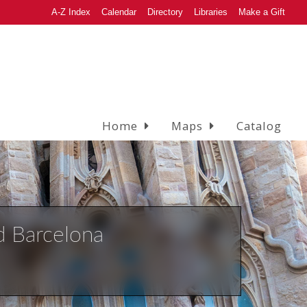
A-Z Index
Calendar
Directory
Libraries
Make a Gift
Home
Maps
Catalog
d Barcelona